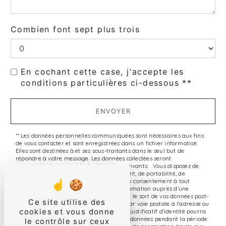
Combien font sept plus trois
En cochant cette case, j'accepte les
conditions particulières ci-dessous **
ENVOYER
** Les données personnelles communiquées sont nécessaires aux fins
de vous contacter et sont enregistrées dans un fichier informatisé.
Elles sont destinées à et ses sous-traitants dans le seul but de
répondre à votre message. Les données collectées seront
communiquées aux seuls destinataires suivants: . Vous disposez de
droits d’accès, de rectification, d’effacement, de portabilité, de
limitation, d’opposition, de retrait de votre consentement à tout
moment et du droit d’introduire une réclamation auprès d’une
autorité de contrôle, ainsi que d’organiser le sort de vos données post-
Ce site utilise des
mortem. Vous pouvez exercer ces droits par voie postale à l'adresse ou
cookies et vous donne
par courrier électronique à l'adresse . Un justificatif d'identité pourra
vous être demandé. Nous conservons vos données pendant la période
le contrôle sur ceux