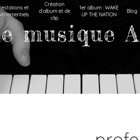
Création
restations et
1er album : WAKE
d’album et de
Blog
vènementiels
UP THE NATION
clip
de musique 
profe