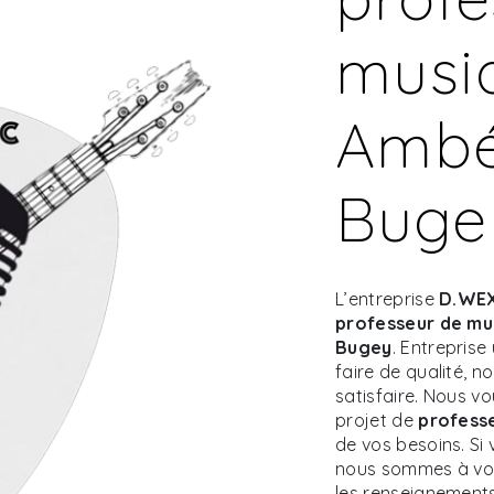
musi
Ambé
Buge
L’entreprise
D.WEX
professeur de mu
Bugey
. Entreprise
faire de qualité, 
satisfaire. Nous 
projet de
profess
de vos besoins. Si
nous sommes à vot
les renseignements