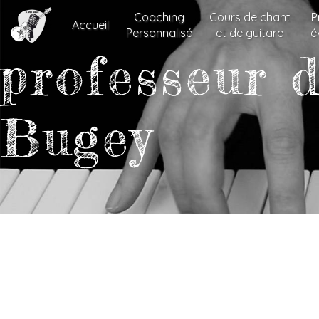
Panneau de gestion des cookies
Coaching
Cours de chant
P
Accueil
Personnalisé
et de guitare
é
professeur 
Bugey