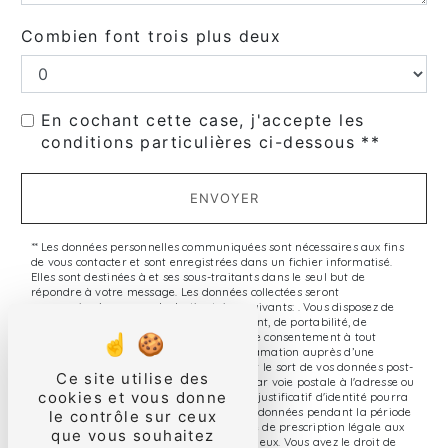
Combien font trois plus deux
En cochant cette case, j'accepte les
conditions particulières ci-dessous **
ENVOYER
** Les données personnelles communiquées sont nécessaires aux fins
de vous contacter et sont enregistrées dans un fichier informatisé.
Elles sont destinées à et ses sous-traitants dans le seul but de
répondre à votre message. Les données collectées seront
communiquées aux seuls destinataires suivants: . Vous disposez de
droits d’accès, de rectification, d’effacement, de portabilité, de
limitation, d’opposition, de retrait de votre consentement à tout
moment et du droit d’introduire une réclamation auprès d’une
autorité de contrôle, ainsi que d’organiser le sort de vos données post-
Ce site utilise des
mortem. Vous pouvez exercer ces droits par voie postale à l'adresse ou
cookies et vous donne
par courrier électronique à l'adresse . Un justificatif d'identité pourra
vous être demandé. Nous conservons vos données pendant la période
le contrôle sur ceux
de prise de contact puis pendant la durée de prescription légale aux
que vous souhaitez
fins probatoires et de gestion des contentieux. Vous avez le droit de