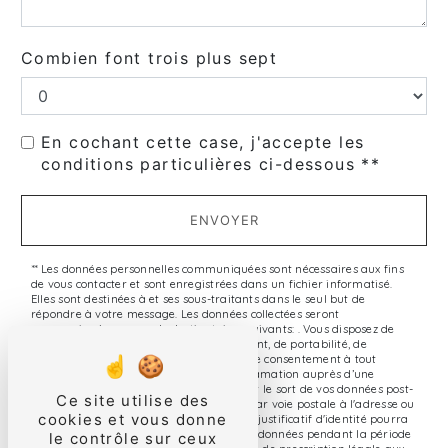
Combien font trois plus sept
En cochant cette case, j'accepte les
conditions particulières ci-dessous **
ENVOYER
** Les données personnelles communiquées sont nécessaires aux fins
de vous contacter et sont enregistrées dans un fichier informatisé.
Elles sont destinées à et ses sous-traitants dans le seul but de
répondre à votre message. Les données collectées seront
communiquées aux seuls destinataires suivants: . Vous disposez de
droits d’accès, de rectification, d’effacement, de portabilité, de
limitation, d’opposition, de retrait de votre consentement à tout
moment et du droit d’introduire une réclamation auprès d’une
autorité de contrôle, ainsi que d’organiser le sort de vos données post-
Ce site utilise des
mortem. Vous pouvez exercer ces droits par voie postale à l'adresse ou
cookies et vous donne
par courrier électronique à l'adresse . Un justificatif d'identité pourra
vous être demandé. Nous conservons vos données pendant la période
le contrôle sur ceux