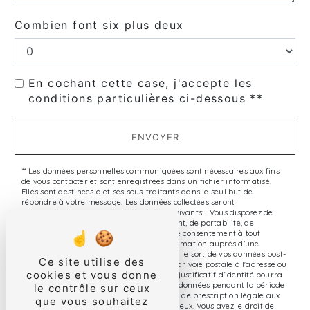
Combien font six plus deux
En cochant cette case, j'accepte les
conditions particulières ci-dessous **
ENVOYER
** Les données personnelles communiquées sont nécessaires aux fins
de vous contacter et sont enregistrées dans un fichier informatisé.
Elles sont destinées à et ses sous-traitants dans le seul but de
répondre à votre message. Les données collectées seront
communiquées aux seuls destinataires suivants: . Vous disposez de
droits d’accès, de rectification, d’effacement, de portabilité, de
limitation, d’opposition, de retrait de votre consentement à tout
moment et du droit d’introduire une réclamation auprès d’une
autorité de contrôle, ainsi que d’organiser le sort de vos données post-
Ce site utilise des
mortem. Vous pouvez exercer ces droits par voie postale à l'adresse ou
cookies et vous donne
par courrier électronique à l'adresse . Un justificatif d'identité pourra
vous être demandé. Nous conservons vos données pendant la période
le contrôle sur ceux
de prise de contact puis pendant la durée de prescription légale aux
que vous souhaitez
fins probatoires et de gestion des contentieux. Vous avez le droit de