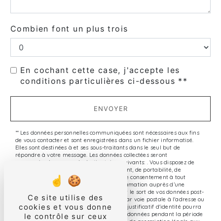
Combien font un plus trois
En cochant cette case, j'accepte les
conditions particulières ci-dessous **
ENVOYER
** Les données personnelles communiquées sont nécessaires aux fins
de vous contacter et sont enregistrées dans un fichier informatisé.
Elles sont destinées à et ses sous-traitants dans le seul but de
répondre à votre message. Les données collectées seront
communiquées aux seuls destinataires suivants: . Vous disposez de
droits d’accès, de rectification, d’effacement, de portabilité, de
limitation, d’opposition, de retrait de votre consentement à tout
moment et du droit d’introduire une réclamation auprès d’une
autorité de contrôle, ainsi que d’organiser le sort de vos données post-
Ce site utilise des
mortem. Vous pouvez exercer ces droits par voie postale à l'adresse ou
cookies et vous donne
par courrier électronique à l'adresse . Un justificatif d'identité pourra
vous être demandé. Nous conservons vos données pendant la période
le contrôle sur ceux