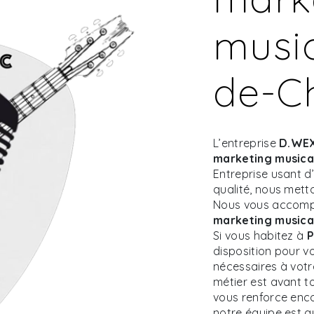
music
de-C
L’entreprise
D.WEX
marketing musica
Entreprise usant d
qualité, nous mett
Nous vous accompa
marketing musica
Si vous habitez à
P
disposition pour v
nécessaires à votr
métier est avant t
vous renforce encor
notre équipe est qu