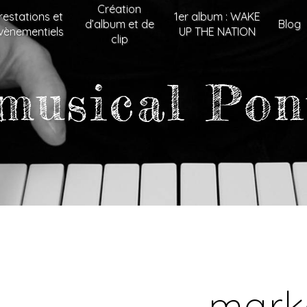
Création
restations et
1er album : WAKE
d’album et de
Blog
vènementiels
UP THE NATION
clip
musical Pon
mark