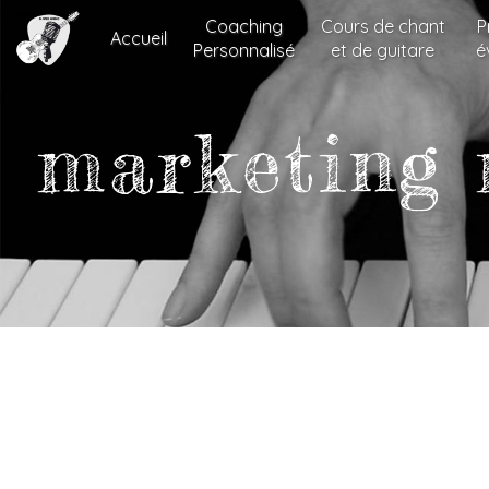
Panneau de gestion des cookies
Coaching
Cours de chant
P
Accueil
Personnalisé
et de guitare
é
marketing 