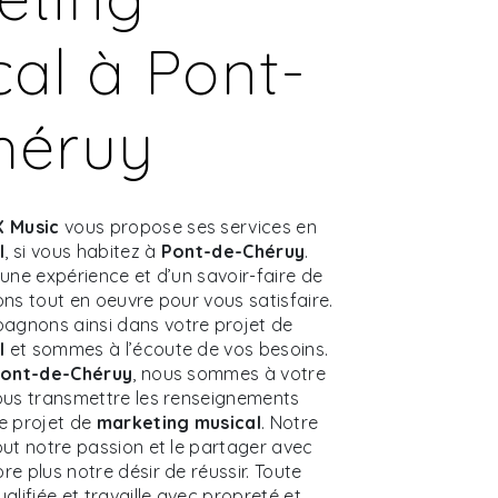
al à Pont-
héruy
 Music
vous propose ses services en
l
, si vous habitez à
Pont-de-Chéruy
.
’une expérience et d’un savoir-faire de
ons tout en oeuvre pour vous satisfaire.
gnons ainsi dans votre projet de
l
et sommes à l’écoute de vos besoins.
ont-de-Chéruy
, nous sommes à votre
ous transmettre les renseignements
e projet de
marketing musical
. Notre
out notre passion et le partager avec
e plus notre désir de réussir. Toute
alifiée et travaille avec propreté et